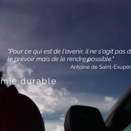
"Pour ce qui est de l'avenir, il ne s'agit pas 
le prévoir mais de le rendre possible."
Antoine de Saint-Exu
omie durable