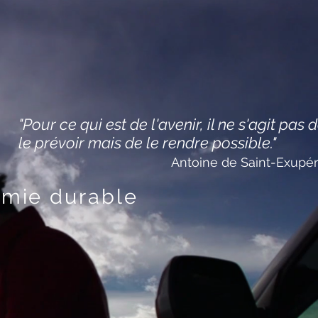
"Pour ce qui est de l'avenir, il ne s'agit pas 
le prévoir mais de le rendre possible."
Antoine de Saint-Exu
omie durable